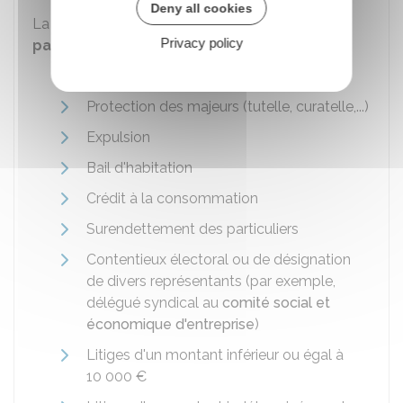
Deny all cookies
La représentation par un avocat n'est toutefois
Privacy policy
pas obligatoire
dans les litiges suivants :
Autorité parentale
Protection des majeurs (tutelle, curatelle,...)
Expulsion
Bail d'habitation
Crédit à la consommation
Surendettement des particuliers
Contentieux électoral ou de désignation
de divers représentants (par exemple,
délégué syndical au
comité social et
économique d'entreprise
)
Litiges d'un montant inférieur ou égal à
10 000 €