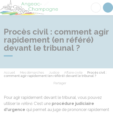
Angeac-Champagne
Acc
Procès civil : comment agir
rapidement (en référé)
devant le tribunal ?
Accueil
Mes démarches
Justice
Affaire civile
Procès civil :
comment agir rapidement (en référé) devant le tribunal ?
Partager
Partager sur Facebook
Partager sur X - Twit
Partager sur
Par
Pour agir rapidement devant le tribunal, vous pouvez
utiliser le
référé
. C'est une
procédure judiciaire
d'urgence
qui permet au juge de prononcer rapidement