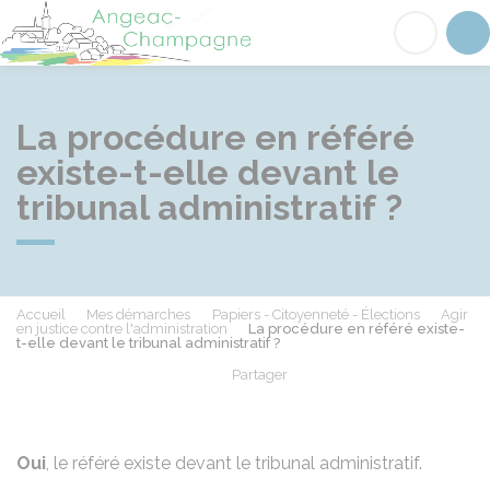
Angeac-Champagne
Acc
La procédure en référé
existe-t-elle devant le
tribunal administratif ?
Accueil
Mes démarches
Papiers - Citoyenneté - Élections
Agir
en justice contre l'administration
La procédure en référé existe-
t-elle devant le tribunal administratif ?
Partager
Partager sur Facebook
Partager sur X - Twit
Partager sur
Par
Oui
, le référé existe devant le tribunal administratif.