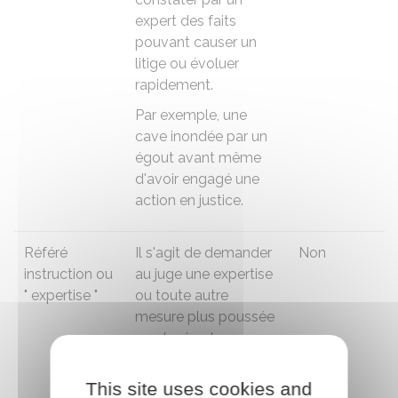
expert des faits
pouvant causer un
litige ou évoluer
rapidement.
Par exemple, une
cave inondée par un
égout avant même
d'avoir engagé une
action en justice.
Référé
Il s'agit de demander
Non
instruction ou
au juge une expertise
" expertise "
ou toute autre
mesure plus poussée
que la simple
constatation des
faits.
This site uses cookies and