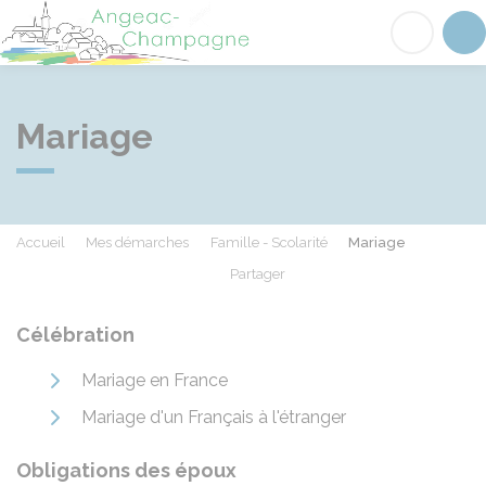
Angeac-Champagne
Acc
Mariage
Accueil
Mes démarches
Famille - Scolarité
Mariage
Partager
Partager sur Facebook
Partager sur X - Twit
Partager sur
Par
Célébration
Mariage en France
Mariage d'un Français à l'étranger
Obligations des époux