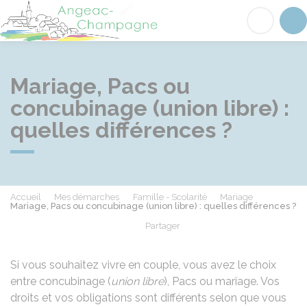
Angeac-Champagne
Acc
Mariage, Pacs ou
concubinage (union libre) :
quelles différences ?
Accueil
Mes démarches
Famille - Scolarité
Mariage
Mariage, Pacs ou concubinage (union libre) : quelles différences ?
Partager
Partager sur Facebook
Partager sur X - Twit
Partager sur
Par
Si vous souhaitez vivre en couple, vous avez le choix
entre concubinage (
union libre
),
Pacs
ou mariage. Vos
droits et vos obligations sont différents selon que vous