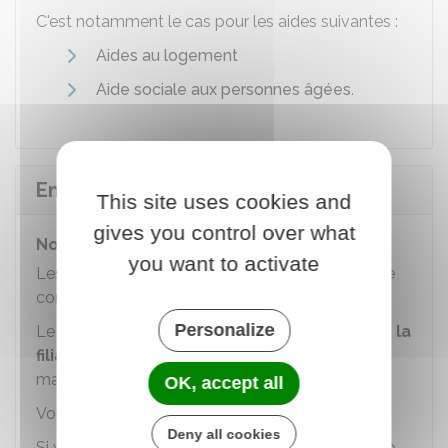
C'est notamment le cas pour les aides suivantes :
Aides au logement
Aide sociale aux personnes âgées
.
Enfants
This site uses cookies and
gives you control over what
Nom de l'enfant et autorité parentale
you want to activate
Les règles sont les mêmes en cas de Pacs ou de
concubinage.
Personalize
Le Pacs et le concubinage n'ont
pas d'effet sur la
filiation et sur le nom
(contrairement au
mariage).
OK, accept all
Vous pouvez
choisir le nom de votre enfant
.
Deny all cookies
Si vous ne faites pas de
déclaration conjointe de