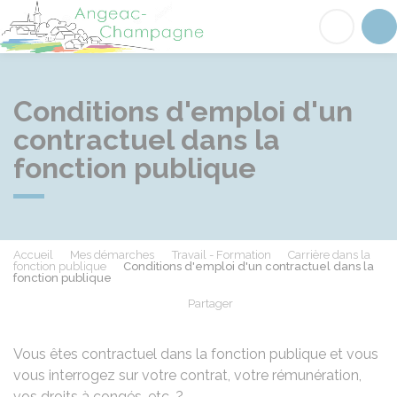
Angeac-Champagne
Acc
Conditions d'emploi d'un
contractuel dans la
fonction publique
Accueil
Mes démarches
Travail - Formation
Carrière dans la
fonction publique
Conditions d'emploi d'un contractuel dans la
fonction publique
Partager
Partager sur Facebook
Partager sur X - Twit
Partager sur
Par
Vous êtes contractuel dans la fonction publique et vous
vous interrogez sur votre contrat, votre rémunération,
vos droits à congés, etc. ?