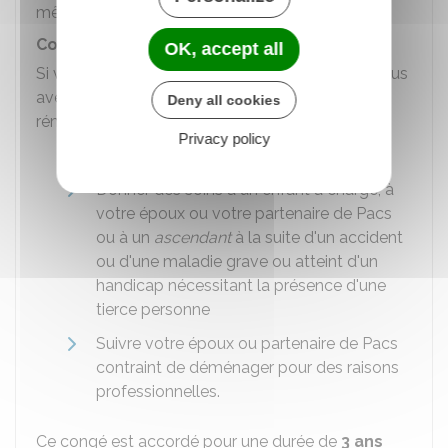
mêmes conditions qu'un fonctionnaire.
Congés pour motif familial
OK, accept all
Si vous êtes
employé depuis plus d'un an
, vous
avez droit, à votre demande, à un congé non
Deny all cookies
rémunéré pour
l'un des motifs suivants
:
Privacy policy
Élever un enfant de moins de 12 ans
Donner des soins à un enfant à charge, à
votre époux ou votre partenaire de
Pacs
ou à un
ascendant
à la suite d'un accident
ou d'une maladie grave ou atteint d'un
handicap nécessitant la présence d'une
tierce personne
Suivre votre époux ou partenaire de
Pacs
contraint de déménager pour des raisons
professionnelles.
Ce congé est accordé pour une durée de
3 ans