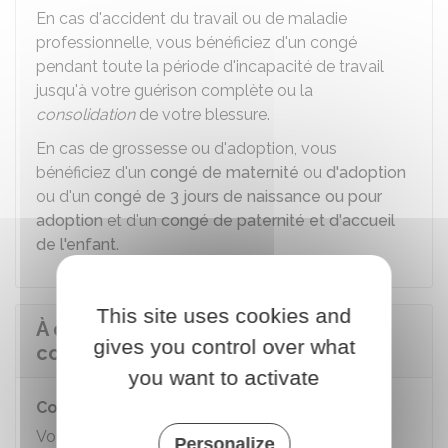
En cas d'accident du travail ou de maladie
professionnelle, vous bénéficiez d'un congé
pendant toute la période d'incapacité de travail
jusqu'à votre guérison complète ou la
consolidation
de votre blessure.
En cas de grossesse ou d'adoption, vous
bénéficiez d'un
congé de maternité
ou
d'adoption
ou d'un
congé de 3 jours de naissance ou pour
adoption
et d'un
congé de paternité et d'accueil
de l'enfant
.
This site uses cookies and
À quels congés a droit un
gives you control over what
contractuel ?
you want to activate
Congés annuels
Vous avez droit à un
congé annuel
dans les
Personalize