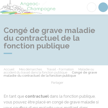
Angeac-Champagne
Acc
Congé de grave maladie
du contractuel de la
fonction publique
Accueil
Mes démarches
Travail - Formation
Maladie ou
accident du travail dans la fonction publique
Congé de grave
maladie du contractuel de la fonction publique
Partager
Partager sur Facebook
Partager sur X - Twit
Partager sur
Par
En tant que
contractuel
dans la fonction publique,
vous pouvez être placé en congé de grave maladie si
vous souffrez d'une maladie vous mettant dans