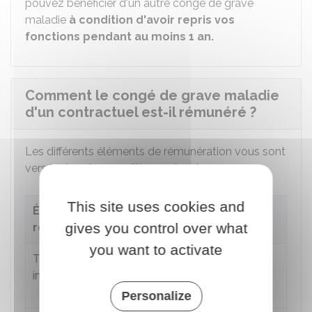
pouvez bénéficier d'un autre congé de grave
maladie
à condition d'avoir repris vos
fonctions pendant au moins 1 an.
Comment le congé de grave maladie
d'un contractuel est-il rémunéré ?
Les différents éléments de rémunération vous sont
versés dans les conditions suivantes :
This site uses cookies and
Éléments de
Conditions de
gives you control over what
rémunération
versement
you want to activate
Traitement
100 %
pendant 1 an, puis
indiciaire
60 %
les 2 années
suivantes
Personalize