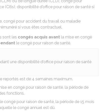
 (CLM)
ou de
longue durée (CLD)
,
congé pour
e (Citis)
,
disponibilité d'office pour raison de santé
si
e
,
congé pour accident du travail ou maladie
rémunéré si vous êtes contractuel.
s sont les
congés acquis avant
la mise en congé
pendant
le congé pour raison de santé.
nt une disponibilité d'office pour raison de santé
re reportés est de 4 semaines maximum.
mise en congé pour raison de santé, la période de
des fonctions.
le congé pour raison de santé, la période de 15 mois
laquelle le congé annuel est dû.