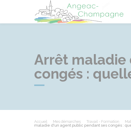
A
Arrêt maladie
congés : quelle
Accueil
Mes démarches
Travail - Formation
Mal
maladie d'un agent public pendant ses congés : quel