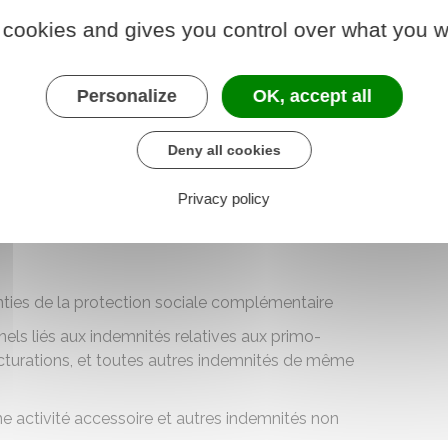
 cookies and gives you control over what you w
nt des évolutions de votre situation statutaire ou
nière date d'exercice effectif de vos fonctions et la
Personalize
OK, accept all
mnité de résidence, le supplément familial de
Deny all cookies
ants ne sont pas pris en compte :
Privacy policy
ls, notamment liés à l'appréciation individuelle ou
nties de la protection sociale complémentaire
ls liés aux indemnités relatives aux primo-
ructurations, et toutes autres indemnités de même
e activité accessoire et autres indemnités non