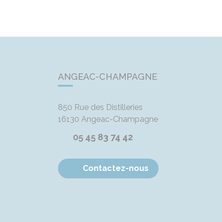
ANGEAC-CHAMPAGNE
850 Rue des Distilleries
16130
Angeac-Champagne
05 45 83 74 42
Contactez-nous