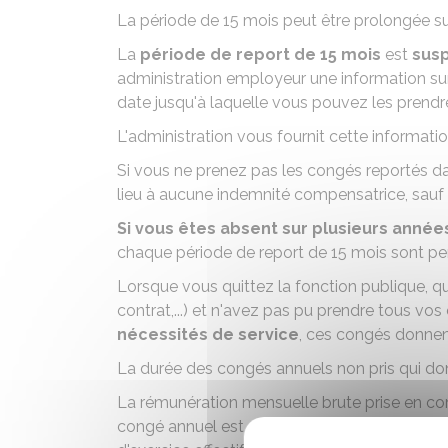
La période de 15 mois peut être prolongée sur
La
période de report de 15 mois
est
sus
administration employeur une information sur
date jusqu'à laquelle vous pouvez les prendr
L'administration vous fournit cette informati
Si vous ne prenez pas les congés reportés dan
lieu à aucune indemnité compensatrice, sauf e
Si vous êtes absent sur plusieurs anné
chaque période de report de 15 mois sont pe
Lorsque vous quittez la fonction publique, quel
contrat,...) et n'avez pas pu prendre tous v
nécessités de service
, ces congés donnen
La durée des congés annuels non pris qui do
La rémunération mensuelle brute prise en co
congé annuel est égal à la dernière rémunéra