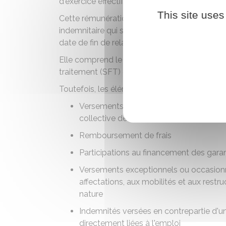
d'exercice effectif de vos fonctions.
This site uses
Cette rémunération tient compte éventuelleme
indemnitaire qui sont intervenues entre la der
date de fin de relation de travail.
Elle comprend le traitement indiciaire, l'inde
traitement (SFT) et les primes et indemnités.
Toutefois, les éléments de rémunération suiv
Versements exceptionnels ou occasionne
collective de la manière de servir
Remboursement de frais
Participations au financement des gara
Versements exceptionnels ou occasionne
affectations, aux mobilités et aux rest
nature
Indemnités versées en contrepartie d'un
directement liées à l'emploi