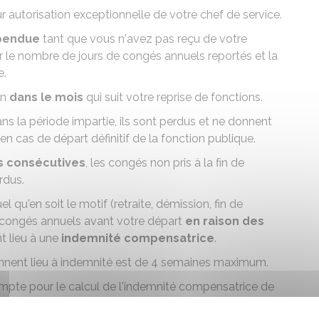
 autorisation exceptionnelle de votre chef de service.
pendue
tant que vous n'avez pas reçu de votre
 le nombre de jours de congés annuels reportés et la
e.
on
dans le mois
qui suit votre reprise de fonctions.
s la période impartie, ils sont perdus et ne donnent
n cas de départ définitif de la fonction publique.
es consécutives
, les congés non pris à la fin de
rdus.
 qu'en soit le motif (retraite, démission, fin de
os congés annuels avant votre départ
en raison des
t lieu à une
indemnité compensatrice
.
nnent lieu à indemnité est de 4 semaines maximum.
mpte pour le calcul de l'indemnité compensatrice de
tion versée lors de votre dernier mois complet