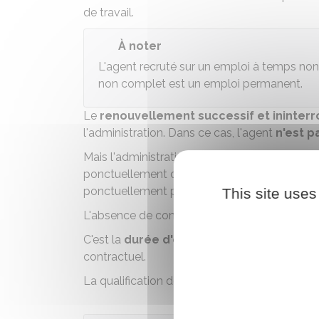
de travail.
À noter
L'agent recruté sur un emploi à temps non
non complet est un emploi permanent.
Le
renouvellement successif et ininter
l'administration. Dans ce cas, l'agent
n'est p
Mais l'administration peut recruter
un même 
ponctuellement des tâches déterminées. C'est
ponctuellement par des services de police p
This site uses
L'absence de contrat écrit ne suffit pas à elle
C'est la
durée d'emploi
et la
nature des f
contractuel.
La qualification de vacataire ou de contractue