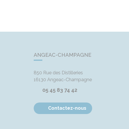
ANGEAC-CHAMPAGNE
850 Rue des Distilleries
16130
Angeac-Champagne
05 45 83 74 42
Contactez-nous