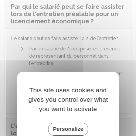
Par qui le salarié peut se faire assister
lors de l'entretien préalable pour un
licenciement économique ?
Le salarié peut se faire assister lors de l'entretien :
Par un salarié de l'entreprise, en présence
de
représentant du personnel
dans
l'entreprise
Ou par un
conseiller du salarié
ou un autre
salarié appartenant à l'entreprise, en
l'absence de représentant du personnel
This site uses cookies and
dans l'entreprise.
gives you control over what
you want to activate
L'employeur peut-il se faire assister
Personalize
lors de l'entretien préalable pour un