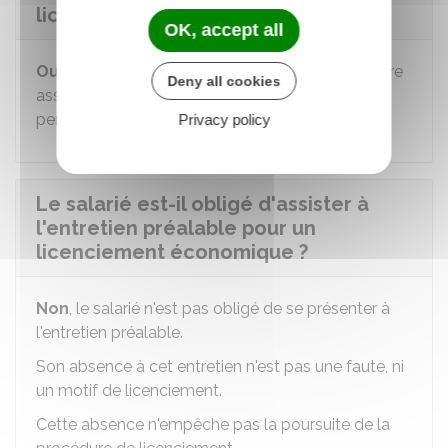
licenciement économique ?
OK, accept all
Oui
, l'employeur ou son représentant peut se faire
Deny all cookies
assister par une personne appartenant au
personnel de l'entreprise.
Privacy policy
Le salarié est-il obligé d'assister à
l'entretien préalable pour un
licenciement économique ?
Non
, le salarié n'est pas obligé de se présenter à
l'entretien préalable.
Son absence à cet entretien n'est pas une faute, ni
un motif de licenciement.
Cette absence n'empêche pas la poursuite de la