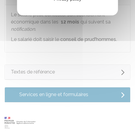
Le salarié peut contester son licenciement
économique dans les
12 mois
qui suivent sa
notification
.
Le salarié doit saisir le
conseil de prud'hommes
.
Textes de référence
Services en ligne et formulaires