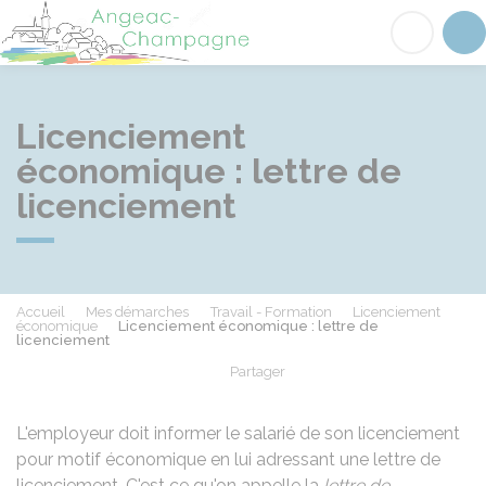
Angeac-Champagne
Acc
Licenciement
économique : lettre de
licenciement
Accueil
Mes démarches
Travail - Formation
Licenciement
économique
Licenciement économique : lettre de
licenciement
Partager
Partager sur Facebook
Partager sur X - Twit
Partager sur
Par
L'employeur doit informer le salarié de son licenciement
pour motif économique en lui adressant une lettre de
licenciement. C'est ce qu'on appelle la
lettre de