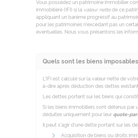
Vous possédez un patrimoine immobilier cons
immobilière (IFI) si la
valeur nette
de ce patr
appliquant un barème progressif au patrimoi
pour les patrimoines n'excédant pas un certai
éventuelles. Nous vous présentons les inform
Quels sont les biens imposables à
L'
IFI
est calculé sur la valeur nette de vot
à-dire après déduction des dettes existantes
Les dettes portent sur les biens qui const
Si les biens immobiliers sont détenus par 
déduites uniquement pour leur
quote-par
Il peut s'agir d'une dette portant sur les d
Acquisition de biens ou droits im