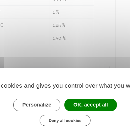
€
1 %
 €
1,25 %
1,50 %
de
800 000 €
, mais le seuil d'imposition à l'IFI est
 cookies and gives you control over what you w
Personalize
OK, accept all
ur l'IFI ?
Deny all cookies