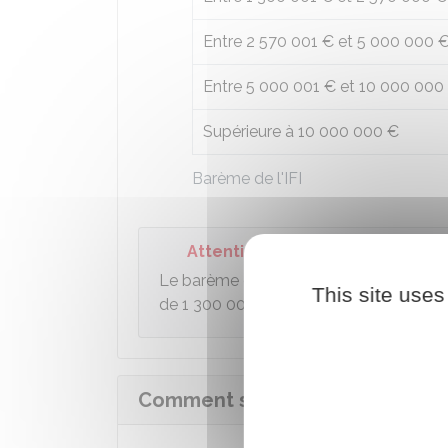
Entre
2 570 001 €
et
5 000 000 
Entre
5 000 001 €
et
10 000 000
Supérieure à
10 000 000 €
Barème de l'IFI
Attention
Le barème de l'IFI commence à partir 
This site uses
de
1 300 000 €
.
Comment s'applique la décote po