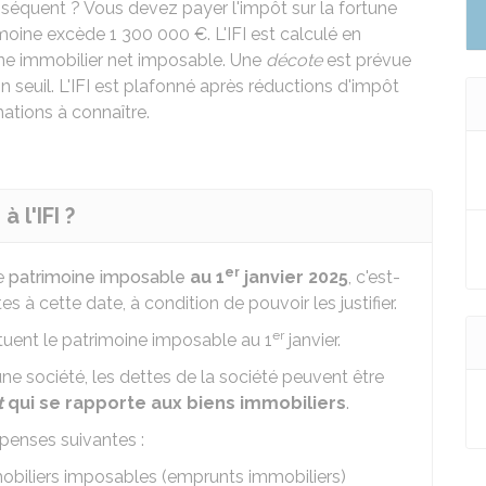
équent ? Vous devez payer l'impôt sur la fortune
imoine excède
1 300 000 €
. L'IFI est calculé en
ne immobilier net imposable. Une
décote
est prévue
n seuil. L'IFI est plafonné après réductions d'impôt
ations à connaître.
 l'IFI ?
er
re
patrimoine imposable
au 1
janvier 2025
, c'est-
 à cette date, à condition de pouvoir les justifier.
er
ituent le patrimoine imposable au 1
janvier.
une société, les dettes de la société peuvent être
t
qui se rapporte aux biens immobiliers
.
épenses suivantes :
mobiliers imposables (emprunts immobiliers)