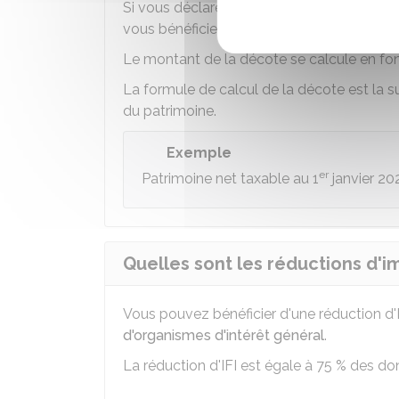
Si vous déclarez un patrimoine dont la va
vous bénéficiez d'une décote qui est dédu
Le montant de la décote se calcule en fon
La formule de calcul de la décote est la s
du patrimoine.
Exemple
er
Patrimoine net taxable au 1
janvier 20
Quelles sont les réductions d'imp
Vous pouvez bénéficier d'une réduction d'
d'organismes d'intérêt général
.
La réduction d'IFI est égale à
75 %
des dons