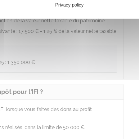
leur est comprise entre
1 300 000 €
et
1 400 000 €
,
Privacy policy
ite du montant de votre IFI.
ction de la valeur nette taxable du patrimoine.
uivante :
17 500 €
-
1,25 %
de la valeur nette taxable
25 :
1 350 000 €
ôt pour l'IFI ?
IFI lorsque vous faites des
dons au profit
 réalisés, dans la limite de
50 000 €
.