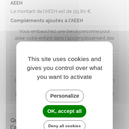
AEEH
Le montant de l'AEEH est de
151,80 €
.
Compléments ajoutés à l'AEEH
Vous embauchez une tierce personne pour
aider votre enfant dans l'accomplissement des
actes ordinaires de la vie courante
This site uses cookies and
Le handicap de votre enfant vous oblige à
réduire ou cesser de travailler
gives you control over what
you want to activate
Le handicap de votre enfant entraîne un certain
coût mensuel (sans embauche d'une tierce
personne ou réduction ou cessation de travail)
Personalize
OK, accept all
Quelle est la durée d'attribution de
Deny all cookies
l'allocation d'éducation de l'enfant