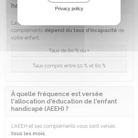
handicapé (AEEH) ?
Privacy policy
La durée d'attribution de l'AEEH et de ses
compléments
dépend du taux d'incapacité
de
votre enfant.
Taux de 80 % ou +
Taux compris entre 50 % et 80 %
À quelle fréquence est versée
l'allocation d'éducation de l'enfant
handicapé (AEEH) ?
L'AEEH et ses compléments vous sont versés
tous les mois
.