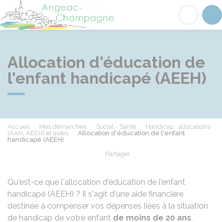
Angeac-Champagne
Acc
Allocation d'éducation de
l'enfant handicapé (AEEH)
Accueil
Mes démarches
Social - Santé
Handicap : allocations
(AAH, AEEH) et aides
Allocation d'éducation de l'enfant
handicapé (AEEH)
Partager
Partager sur Facebook
Partager sur X - Twit
Partager sur
Par
Qu'est-ce que l'allocation d'éducation de l'enfant
handicapé (AEEH) ? Il s'agit d'une aide financière
destinée à compenser vos dépenses liées à la situation
de handicap de votre enfant
de moins de 20 ans
.