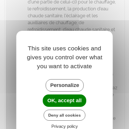
d'une partie de celui-ci) pour le chauffage,
le refroidissement, la production d'eau
chaude sanitaire, l'éclairage et les
auxiliaires de chauffage, de
refroidissement, d'eau chaude sanitaire et
de ventilation
Recommandations visant à améliorer la
This site uses cookies and
performance énergétique (par exemple,
gives you control over what
isolation des fenêtres) du logement
you want to activate
accompagnée d'une évaluation de leur
coût et efficacité. Ces recommandations
ne doivent pas avoir pour effet
Personalize
d'augmenter la quantité d'émission de gaz
à effet de serre liée à la quantité annuelle
OK, accept all
d'énergie consommée ou estimée du
logement.
Deny all cookies
Dernier rapport du contrôle périodique de
la chaudière ou attestation d'entretien
Privacy policy