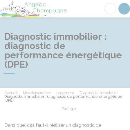
Angeac-Champagne
Acc
Diagnostic immobilier :
diagnostic de
performance énergétique
(DPE)
Accueil
Mes démarches
Logement
Diagnostic immobilier
Diagnostic immobilier : diagnostic de performance énergétique
(DPE)
Partager
Partager sur Facebook
Partager sur X - Twit
Partager sur
Par
Dans quel cas faut-il réaliser un diagnostic de