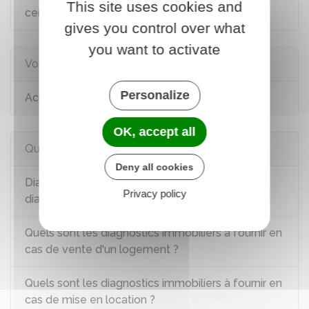
This site uses cookies and
certifié
gives you control over what
you want to activate
Voir aussi
Personalize
Achat ou vente d'un logement
OK, accept all
Questions ? Réponses !
Deny all cookies
Diagnostics immobiliers : où trouver un
Privacy policy
diagnostiqueur certifié ?
Quels sont les diagnostics immobiliers à fournir en
cas de vente d'un logement ?
Quels sont les diagnostics immobiliers à fournir en
cas de mise en location ?