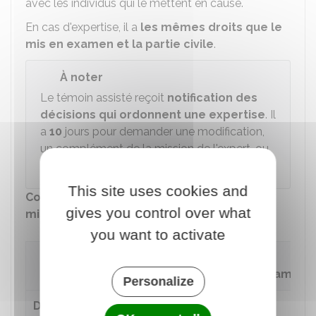
avec les individus qui le mettent en cause.
En cas d'expertise, il a
les mêmes droits que le
mis en examen et la partie civile
.
À noter
Le témoin assisté reçoit
notification des
décisions qui ordonnent une expertise
. Il
a
10
jours pour demander une modification,
un complément de la mission de l'expert, ou
la désignation d'un expert supplémentaire.
This site uses cookies and
Comparer les droits du témoin assisté, du
gives you control over what
mis en examen et du simple témoin
you want to activate
Témoin
assisté
Mis en examen
Personalize
Droit à
Oui
Oui