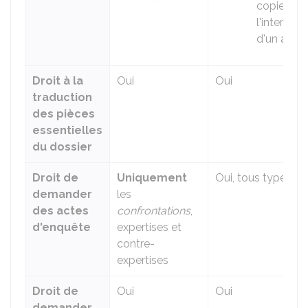
copie san
l'intermédi
d'un avoc
Droit à la
Oui
Oui
traduction
des pièces
essentielles
du dossier
Droit de
Uniquement
Oui, tous types d'
demander
les
des actes
confrontations
,
d'enquête
expertises et
contre-
expertises
Droit de
Oui
Oui
demander