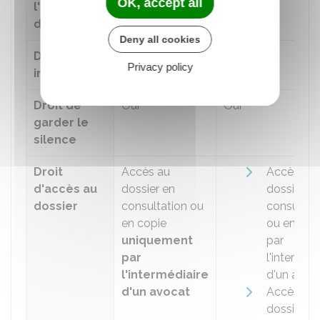
OK, accept all
l'assistance
d'un avocat
Deny all cookies
Droit à un
Oui
Oui
Privacy policy
interprète
Droit de
Oui
Oui
garder le
silence
Droit
Accès au
Accès au
d'accès au
dossier en
dossier en
dossier
consultation ou
consultat
en copie
ou en cop
uniquement
par
par
l'intermédi
l'intermédiaire
d'un avoc
d'un avocat
Accès au
dossier en