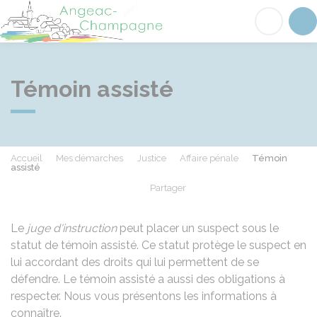
Angeac-Champagne
Acc
Témoin assisté
Accueil
Mes démarches
Justice
Affaire pénale
Témoin
assisté
Partager
Partager sur Facebook
Partager sur X - Twit
Partager sur
Par
Le
juge d'instruction
peut placer un suspect sous le
statut de témoin assisté. Ce statut protège le suspect en
lui accordant des droits qui lui permettent de se
défendre. Le témoin assisté a aussi des obligations à
respecter. Nous vous présentons les informations à
connaître.