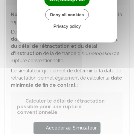
Non.
Aucun préavis n'est prévu dans le cadre de la
Deny all cookies
rupture conventionnelle.
Privacy policy
L'employeur et le salarié doivent convenir d'une
date de rupture du contrat dans le respect
du délai de rétractation et du délai
d'instruction
de la demande d'
homologation
de
rupture conventionnelle.
Le simulateur qui permet de déterminer la date de
rétractation permet également de calculer la
date
minimale de fin de contrat
:
Calculer le délai de rétractation
possible pour une rupture
conventionnelle
Accéder au Simulateur