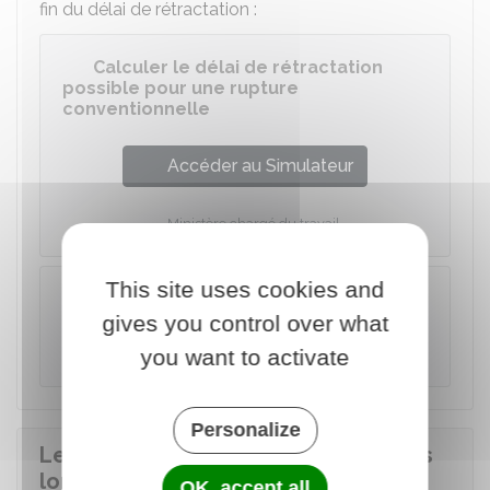
fin du délai de rétractation :
Calculer le délai de rétractation
possible pour une rupture
conventionnelle
Accéder au Simulateur
Ministère chargé du travail
This site uses cookies and
À noter
gives you control over what
La date de fin du délai de rétractation est
inscrite sur la convention de rupture.
you want to activate
Personalize
Le salarié doit-il effectuer un préavis
lors de la rupture conventionnelle ?
OK, accept all