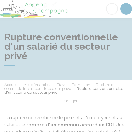
Angeac-Champagne
Acc
Rupture conventionnelle
d'un salarié du secteur
privé
Accueil
Mes démarches
Travail - Formation
Rupture du
contrat de travail dans le secteur privé
Rupture conventionnelle
d'un salarié du secteur privé
Partager
Partager sur Facebook
Partager sur X - Twit
Partager sur
Par
La rupture conventionnelle permet à l'employeur et au
salarié de
rompre d'un commun accord un
CDI
. Une
procédure spécifique doit être respectée : entretien(s),