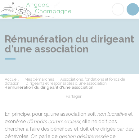
Angeac-Champagne
Acc
Rémunération du dirigeant
d'une association
Accueil
Mes démarches
Associations, fondations et fonds de
dotation
Dirigeants et responsables d'une association
Rémunération du dirigeant d'une association
Partager
Partager sur Facebook
Partager sur X - Twit
Partager sur
Par
En principe, pour qu'une association soit
non lucrative
et
exonérée
d'impôts commerciaux
, elle ne doit pas
chercher à faire des bénéfices et doit être dirigée par des
bénévoles. On parle de
gestion désintéressée
de