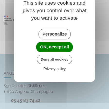
This site uses cookies and
gives you control over what
you want to activate
Personalize
OK, accept all
Deny all cookies
Privacy policy
ANGEAC-CHAMPAGNE
850 Rue des Distilleries
16130
Angeac-Champagne
05 45 83 74 42