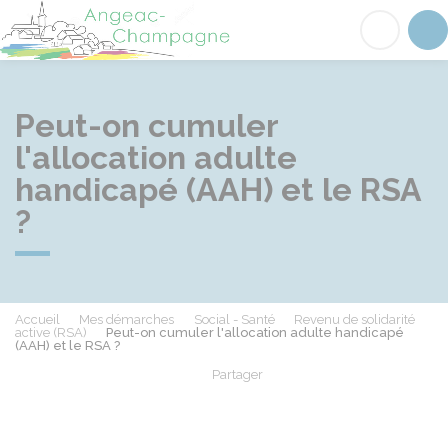
Angeac-Champagne
Acc
Peut-on cumuler
l'allocation adulte
handicapé (AAH) et le RSA
?
Accueil
Mes démarches
Social - Santé
Revenu de solidarité
active (RSA)
Peut-on cumuler l'allocation adulte handicapé
(AAH) et le RSA ?
Partager
Partager sur Facebook
Partager sur X - Twit
Partager sur
Par