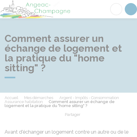
Angeac-Champagne
Acc
Comment assurer un
échange de logement et
la pratique du "home
sitting" ?
Accueil
Mes démarches
Argent - Impôts - Consommation
Assurance habitation
Comment assurer un échange de
logement et la pratique du "home sitting" ?
Partager
Partager sur Facebook
Partager sur X - Twit
Partager sur
Par
Avant d'échanger un logement contre un autre ou de le