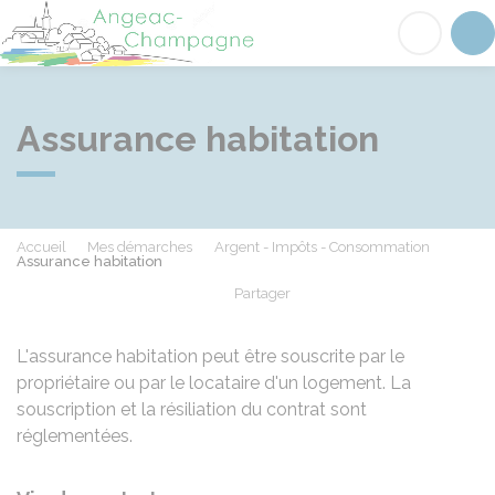
Angeac-Champagne
Acc
Assurance habitation
Accueil
Mes démarches
Argent - Impôts - Consommation
Assurance habitation
Partager
Partager sur Facebook
Partager sur X - Twit
Partager sur
Par
L'assurance habitation peut être souscrite par le
propriétaire ou par le locataire d'un logement. La
souscription et la résiliation du contrat sont
réglementées.