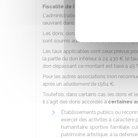
Fiscalité de l'association
L'administration fiscale accepte d'exonére
œuvrant dans le domaine de la recherche 
Les dons, donations et legs faits aux asso
sont soumis aux droits de succession (ap
Les taux applicables sont ceux prévus pour
la partie du don inférieur à
24 430 €
, le t
don dépassant ce montant est taxé à
45 
Pour les autres associations (non reconnues
après un
abattement
de
1564 €
.
Toutefois, dans certains cas, les dons et 
Il s'agit des dons accordés à
certaines a
Établissements publics ou reconnus
exercer des activités à caractère p
humanitaire, sportive, familiale, c
patrimoine artistique, à la défense