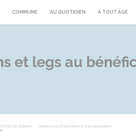
ngeac-Champagne
COMMUNE
AU QUOTIDIEN
À TOUT ÂGE
s et legs au bénéfi
t fonds de dotation
Ressources financières d'une association
on