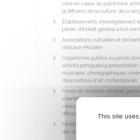
mise en valeur du patrimoine artis
la diffusion de la culture, de la l
Établissements d'enseignement su
privés, d'intérêt général à but non 
Associations cultuelles et de bien
d'Alsace-Moselle
Organismes publics ou privés dont
activité principale la présentation
musicales, chorégraphiques, ciném
d'expositions d'art contemporain
Fonds de dotation d'intérêt généra
scientifique, social, humanitaire, sp
valeur du patrimoine artistique, à
diffusion de la culture, de la lang
This site uses
Fonds de dotation dont la gestion 
des dons à d'autres organismes
à