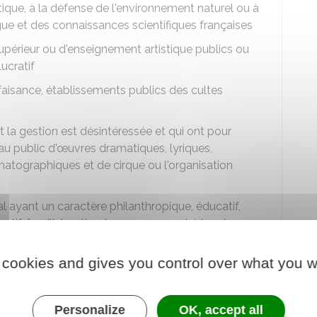
tique, à la défense de l'environnement naturel ou à
angue et des connaissances scientifiques françaises
périeur ou d'enseignement artistique publics ou
lucratif
faisance, établissements publics des cultes
 la gestion est désintéressée et qui ont pour
 au public d'œuvres dramatiques, lyriques,
atographiques et de cirque ou l'organisation
l ayant un caractère philanthropique, éducatif,
ortif, familial, culturel, ou concourant à la mise en
 la défense de l'environnement naturel ou à la
ue et des connaissances scientifiques françaises
 cookies and gives you control over what you w
est désintéressée et qui reversent les revenus tirés
 but non lucratif
.
Personalize
OK, accept all