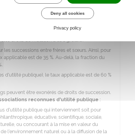
Deny all cookies
r les dons et legs effectués à des associations
médical ou scientifique de manière désintéressée.
Privacy policy
ciations et fondations reconnues d'utilité publiques
pelés
droits de mutation à titre gratuit
).
 les successions entre frères et sœurs. Ainsi, pour
aux applicable est de
35 %
. Au-delà, la fraction du
%
.
 d'utilité publique), le taux applicable est de
60 %
legs peuvent être exonérés de droits de succession.
ssociations reconnues d'utilité publique
:
 d'utilité publique qui interviennent soit pour
hilanthropique, éducative, scientifique, sociale,
ulturelle, ou concourant à la mise en valeur du
 de l'environnement naturel ou à la diffusion de la