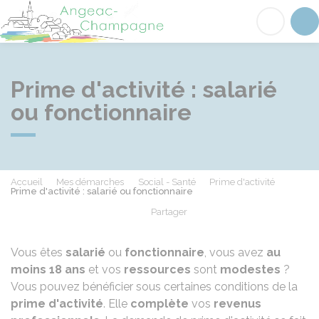
Angeac-Champagne
Acc
Prime d'activité : salarié
ou fonctionnaire
Accueil
Mes démarches
Social - Santé
Prime d'activité
Prime d'activité : salarié ou fonctionnaire
Partager
Partager sur Facebook
Partager sur X - Twit
Partager sur
Par
Vous êtes
salarié
ou
fonctionnaire
, vous avez
au
moins 18 ans
et vos
ressources
sont
modestes
?
Vous pouvez bénéficier sous certaines conditions de la
prime d'activité
. Elle
complète
vos
revenus