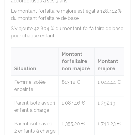
accordé jusqu'à ses 3 ans.
Le montant forfaitaire majoré est égal à
128,412 %
du montant forfaitaire de base.
S'y ajoute
42,804 %
du montant forfaitaire de base
pour chaque enfant.
Montant
forfaitaire
Montant
Situation
non majoré
majoré
Femme isolée
813,12 €
1 044,14 €
enceinte
Parent isolé avec 1
1 084,16 €
1 392,19
enfant à charge
Parent isolé avec
1 355,20 €
1 740,23 €
2 enfants à charge