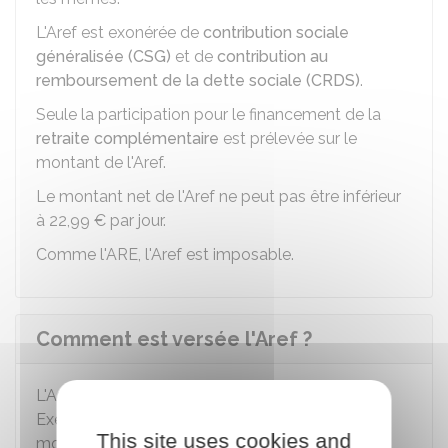
L'Aref est exonérée de
contribution sociale
généralisée (CSG)
et de
contribution au
remboursement de la dette sociale (CRDS)
.
Seule la participation pour le financement de la
retraite complémentaire
est prélevée sur le
montant de l'Aref.
Le montant net de l'Aref ne peut pas être inférieur
à
22,99 €
par jour.
Comme l'ARE, l'Aref est imposable.
Comment est versée l'Aref ?
L'Aref est versée chaque mois, à terme échu.
Exemple : début novembre pour l'allocation du
This site uses cookies and
mois d'octobre.