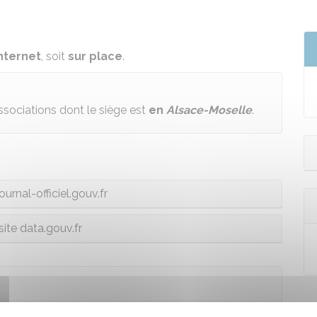
internet
, soit
sur place
.
ssociations dont le siège est
en
Alsace-Moselle
.
Journal-officiel.gouv.fr
 site data.gouv.fr