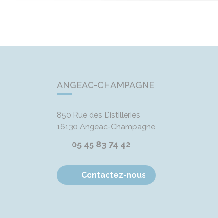
ANGEAC-CHAMPAGNE
850 Rue des Distilleries
16130
Angeac-Champagne
05 45 83 74 42
Contactez-nous