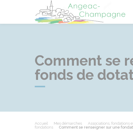
A
Comment se re
fonds de dotat
Accueil
Mes démarches
Associations, fondations e
fondations
Comment se renseigner sur une fondati