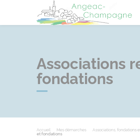
A
Associations r
fondations
Accueil
Mes démarches
Associations, fondations e
et fondations