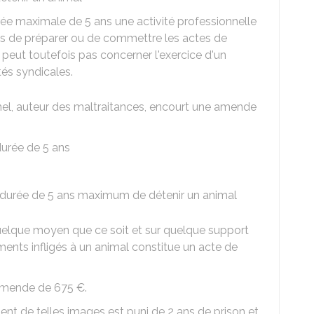
rée maximale de 5 ans une activité professionnelle
rmis de préparer ou de commettre les actes de
e peut toutefois pas concerner l'exercice d'un
tés syndicales.
el, auteur des maltraitances, encourt une amende
durée de 5 ans
ne durée de 5 ans maximum de détenir un animal
 quelque moyen que ce soit et sur quelque support
ents infligés à un animal constitue un acte de
 amende de
675 €
.
ement de telles images est puni de 2 ans de prison et