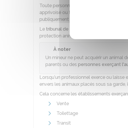
Toute personne qui élève, garde ou détie
apprivoisé ou tenu en captivité et qui exer
publiquement ou non, des mauvais trait
Le
tribunal de police
peut décider de confi
protection animale.
À noter
Un mineur ne peut acquérir un animal
parents ou des
personnes exerçant l'au
Lorsqu'un professionnel exerce ou laisse 
envers les animaux placés sous sa garde, i
Cela concerne les établissements exerçant 
Vente
Toilettage
Transit