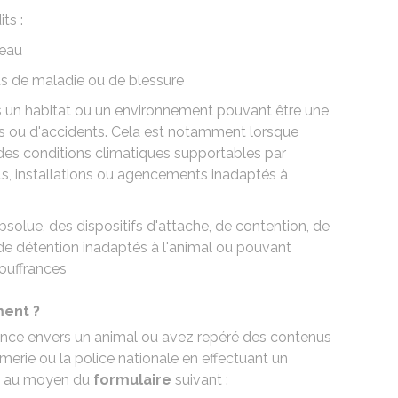
ts :
'eau
as de maladie ou de blessure
s un habitat ou un environnement pouvant être une
es ou d'accidents. Cela est notamment lorsque
as des conditions climatiques supportables par
s, installations ou agencements inadaptés à
absolue, des dispositifs d'attache, de contention, de
de détention inadaptés à l'animal ou pouvant
ouffrances
ment ?
tance envers un animal ou avez repéré des contenus
merie ou la police nationale en effectuant un
e
au moyen du
formulaire
suivant :