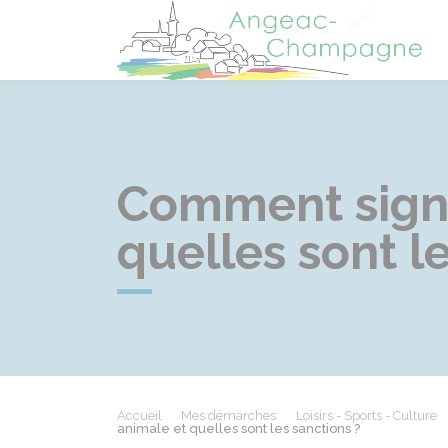
A
Comment signa
quelles sont l
Accueil
Mes démarches
Loisirs - Sports - Culture
animale et quelles sont les sanctions ?