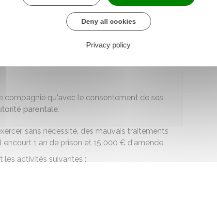
nt un animal domestique ou un animal sauvage
ce sur lui volontairement, sans nécessité,
Deny all cookies
ements encourt une amende de
750 €
.
Privacy policy
er définitivement l'animal à une association de
 de compagnie qu'avec le consentement de ses
torité parentale
.
exercer, sans nécessité, des mauvais traitements
l encourt 1 an de prison et
15 000 €
d'amende.
les activités suivantes :