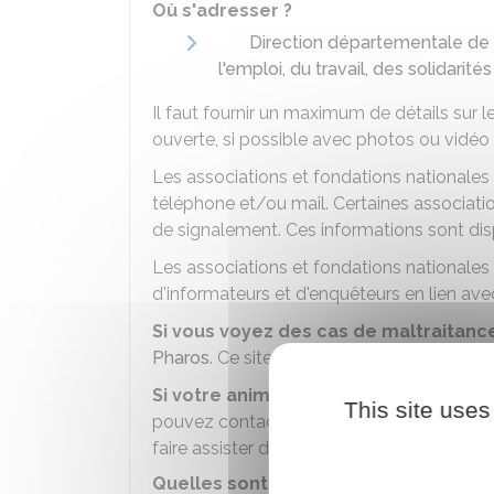
Où s'adresser ?
Direction départementale de 
l'emploi, du travail, des solidari
Il faut fournir un maximum de détails sur le
ouverte, si possible avec photos ou vidéo à
Les associations et fondations nationales
téléphone et/ou mail. Certaines associati
de signalement. Ces informations sont dispo
Les associations et fondations nationales
d'informateurs et d'enquêteurs en lien avec
Si vous voyez des cas de maltraitance
Pharos
. Ce site est géré par des policiers
Si votre animal a été victime de malt
This site uses
pouvez contacter une association de prote
faire assister dans votre démarche.
Quelles sont les sanctions encourues