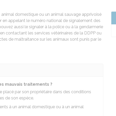
n animal domestique ou un animal sauvage apprivoisé
er en appelant le numéro national de signalement des
ouvez aussi le signaler à la police ou à la gendarmerie
en contactant les services vétérinaires de la
DDPP
ou
ctes de maltraitance sur les animaux sont punis par le
des mauvais traitements ?
re placé par son propriétaire dans des conditions
ues de son espèce.
tements à un animal domestique ou à un animal