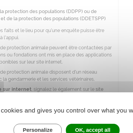
la protection des populations (DDPP) ou de
tés et de la protection des populations (DDETSPP)
s faits et le lieu pour qu'une enquête puisse être
 l'appui.
 de protection animale peuvent être contactées par
ons ou fondations ont mis en place des applications
nibles sur leur site internet.
 de protection animale disposent d'un réseau
 la gendarmerie et les services vétérinaires.
 sur internet
, signalez le également sur le
site
 et gendarmes spécialisés.
raitances
, vous pouvez
déposer plainte
. Vous
 cookies and gives you control over what you w
ction animale pour obtenir des conseils et vous
Personalize
OK, accept all
 ?