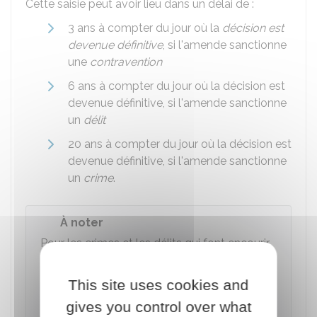
Cette saisie peut avoir lieu dans un délai de :
3 ans à compter du jour où la
décision est
devenue définitive
, si l'amende sanctionne
une
contravention
6 ans à compter du jour où la décision est
devenue définitive, si l'amende sanctionne
un
délit
20 ans à compter du jour où la décision est
devenue définitive, si l'amende sanctionne
un
crime
.
À noter
Pour les crimes et les délits qui font encourir
une peine de prison, le
juge de l'application
des peines
peut ordonner l'emprisonnement
This site uses cookies and
de la personne condamnée à une peine
gives you control over what
d'amende dès lors qu'elle refuse de la payer.