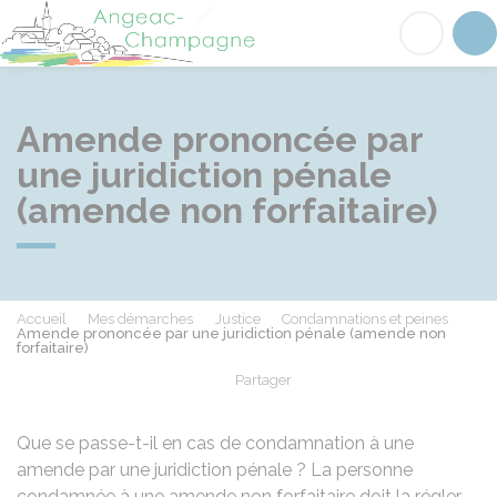
Angeac-Champagne
Acc
Amende prononcée par
une juridiction pénale
(amende non forfaitaire)
Accueil
Mes démarches
Justice
Condamnations et peines
Amende prononcée par une juridiction pénale (amende non
forfaitaire)
Partager
Partager sur Facebook
Partager sur X - Twit
Partager sur
Par
Que se passe-t-il en cas de condamnation à une
amende par une juridiction pénale ? La personne
condamnée à une amende non forfaitaire doit la régler