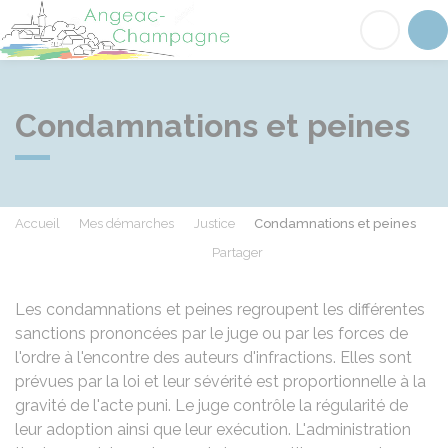
Angeac-Champagne
Acc
Condamnations et peines
Accueil
Mes démarches
Justice
Condamnations et peines
Partager
Partager sur Facebook
Partager sur X - Twit
Partager sur
Par
Les condamnations et peines regroupent les différentes
sanctions prononcées par le juge ou par les forces de
l'ordre à l'encontre des auteurs d'infractions. Elles sont
prévues par la loi et leur sévérité est proportionnelle à la
gravité de l'acte puni. Le juge contrôle la régularité de
leur adoption ainsi que leur exécution. L'administration