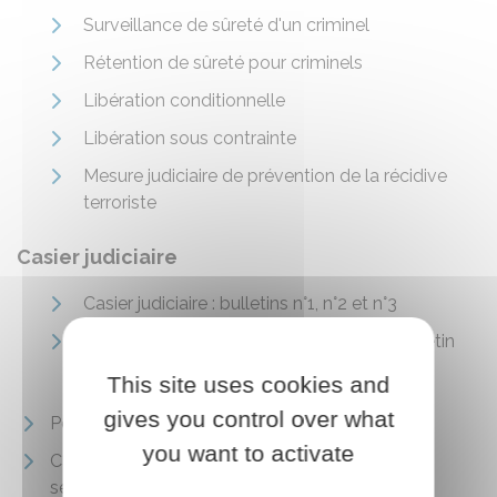
Surveillance de sûreté d'un criminel
Rétention de sûreté pour criminels
Libération conditionnelle
Libération sous contrainte
Mesure judiciaire de prévention de la récidive
terroriste
Casier judiciaire
Casier judiciaire : bulletins n°1, n°2 et n°3
Demande d'extrait de casier judiciaire (bulletin
n°3)
This site uses cookies and
gives you control over what
Peines complémentaires en matière pénale
you want to activate
Castration chimique des auteurs d’infractions
sexuelles