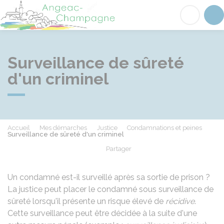
Angeac-Champagne
Acc
Surveillance de sûreté
d'un criminel
Accueil
Mes démarches
Justice
Condamnations et peines
Surveillance de sûreté d'un criminel
Partager
Partager sur Facebook
Partager sur X - Twit
Partager sur
Par
Un condamné est-il surveillé après sa sortie de prison ?
La justice peut placer le condamné sous surveillance de
sûreté lorsqu'il présente un risque élevé de
récidive
.
Cette surveillance peut être décidée à la suite d'une