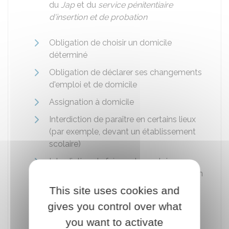
du
Jap
et du
service pénitentiaire
d'insertion et de probation
Obligation de choisir un domicile
déterminé
Obligation de déclarer ses changements
d'emploi et de domicile
Assignation à domicile
Interdiction de paraître en certains lieux
(par exemple, devant un établissement
scolaire)
Interdiction de fréquenter certaines
personnes (par exemple, la victime ou un
complice)
This site uses cookies and
Interdiction d'exercer une activité
gives you control over what
impliquant un contact régulier avec des
you want to activate
mineurs.