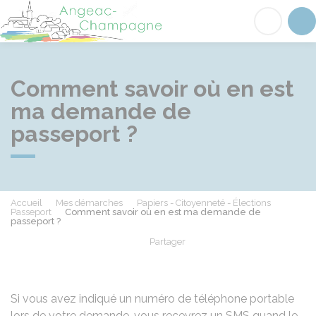
Angeac-Champagne
Acc
Comment savoir où en est
ma demande de
passeport ?
Accueil
Mes démarches
Papiers - Citoyenneté - Élections
Passeport
Comment savoir où en est ma demande de
passeport ?
Partager
Partager sur Facebook
Partager sur X - Twit
Partager sur
Par
Si vous avez indiqué un numéro de téléphone portable
lors de votre demande, vous recevrez un SMS quand le