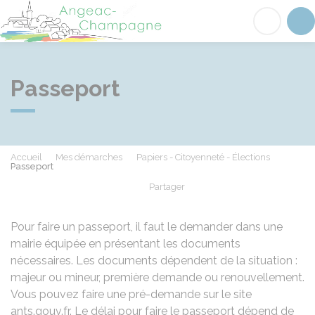
Angeac-Champagne
Acc
Passeport
Accueil
Mes démarches
Papiers - Citoyenneté - Élections
Passeport
Partager
Partager sur Facebook
Partager sur X - Twit
Partager sur
Par
Pour faire un passeport, il faut le demander dans une
mairie équipée en présentant les documents
nécessaires. Les documents dépendent de la situation :
majeur ou mineur, première demande ou renouvellement.
Vous pouvez faire une pré-demande sur le site
ants.gouv.fr. Le délai pour faire le passeport dépend de