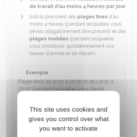
de travail d'au moins 4 heures par jour
Soit ils prévoient des
plages fixes
d'au
moins 4 heures (pendant lesquelles vous
devez obligatoirement être présent) et des
plages mobiles
(pendant lesquelles
vous choisissez quotidiennement vos
heures d'arrivée et de départ).
Exemple
Plages fixes de 9h30 à 11h30 et de 13h30 à
16h30 (pendant lesquelles vous devez
obligatoirement être présent) et plages
mobiles de 7h à 9h30 et de 16h30 à 19h
This site uses cookies and
(pendant lesquelles vous choisissez
gives you control over what
quotidiennement vos heures d'arrivée et de
départ).
you want to activate