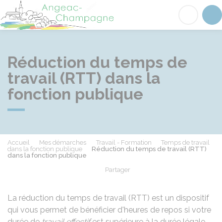
Angeac-Champagne
Acc
Réduction du temps de
travail (RTT) dans la
fonction publique
Accueil
Mes démarches
Travail - Formation
Temps de travail
dans la fonction publique
Réduction du temps de travail (RTT)
dans la fonction publique
Partager
Partager sur Facebook
Partager sur X - Twit
Partager sur
Par
La réduction du temps de travail (RTT) est un dispositif
qui vous permet de bénéficier d'heures de repos si votre
durée de
travail effectif
est supérieure à la durée légale