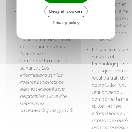
standard
montant doit être
En cas de risques
précédé de la men
Deny all cookies
naturels et
Montant estimé de
Privacy policy
technologiques majeurs,
dépenses annuell
de risques miniers, de
d'énergie pour un
recul du trait de côte ou
standard
de pollution des sols,
En cas de risques
l'annonce doit
naturels et
comporter la mention
technologiques ma
suivante :
Les
de risques miniers,
informations sur les
recul du trait de c
risques auxquels ce
de pollution des so
bien est exposé sont
l'annonce doit
disponibles sur le site
comporter la ment
Géorisques :
suivante :
Les
www.georisques.gouv.fr.
informations sur l
risques auxquels 
bien est exposé so