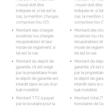
/mois
) doit être
/mois
) doit être
indiquée et, si tel est le
indiquée et, si tel e
cas, la mention
Charges
cas, la mention
Ch
comprises
(ou
CC
).
comprises
(ou
CC
)
Montant des
charges
Montant des
char
locatives (ou charges
locatives (ou char
récupérables) et leur
récupérables) et le
mode de règlement
, si
mode de règleme
tel est le cas
tel est le cas
Montant du
dépôt de
Montant du
dépôt
garantie
, s'il est exigé
garantie
, s'il est e
par le propriétaire (mais
par le propriétaire
le dépôt de garantie est
le dépôt de garant
interdit dans le cas d'un
interdit dans le ca
bail mobilité)
bail mobilité)
Montant
TTC
à payer
Montant total (
TT
par le locataire pour la
honoraires de l'ag