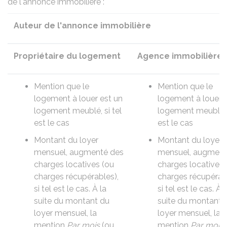
de l'annonce immobilière :
Auteur de l'annonce immobilière
Propriétaire du logement
Agence immobilière
Mention que le
Mention que le
logement à louer est un
logement à louer e
logement meublé
, si tel
logement meublé
est le cas
est le cas
Montant du loyer
Montant du loyer
mensuel, augmenté des
mensuel, augment
charges locatives (ou
charges locatives 
charges récupérables)
,
charges récupérab
si tel est le cas. À la
si tel est le cas. À l
suite du montant du
suite du montant 
loyer mensuel, la
loyer mensuel, la
mention
Par mois
(ou
mention
Par mois