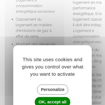
Logement à
logement en matiè
consommation
performance
énergétique excessive
énergétique. Si le
Classement du
logement classé F
logement en matière
il doit être indiqué
d'émissions de gaz à
Logement à
effet de serre
consommation
énergétique exces
Montant des dépenses
théoriques de chauffage
Classement du
(et l'année de référence
logement en mati
This site uses cookies and
des prix de l'énergie
d'émissions de ga
gives you control over what
utilisés pour établir
effet de serre
cette estimation). Ce
you want to activate
Montant des dépe
montant doit être
théoriques de cha
précédé de la mention
(et l'année de réfé
Montant estimé des
Personalize
des prix de l'énerg
dépenses annuelles
utilisés pour établi
d'énergie pour un usage
OK, accept all
cette estimation).