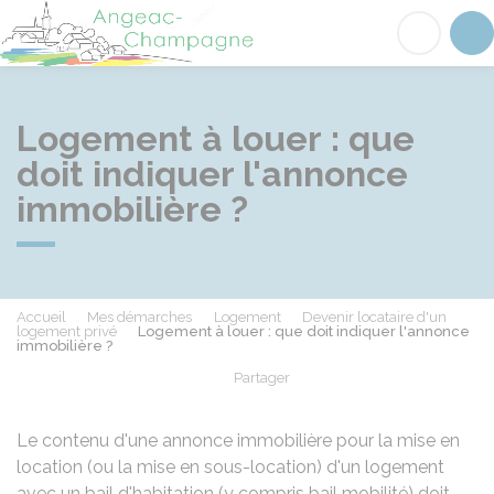
Angeac-Champagne
Acc
Logement à louer : que
doit indiquer l'annonce
immobilière ?
Accueil
Mes démarches
Logement
Devenir locataire d'un
logement privé
Logement à louer : que doit indiquer l'annonce
immobilière ?
Partager
Partager sur Facebook
Partager sur X - Twit
Partager sur
Par
Le contenu d'une annonce immobilière pour la mise en
location (ou la mise en sous-location) d'un logement
avec un bail d'habitation (y compris bail mobilité) doit