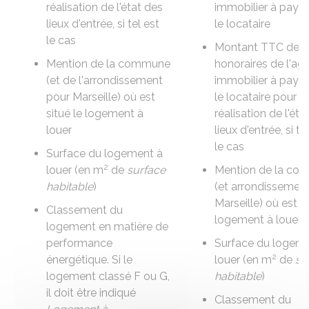
réalisation de
l'état des
immobilier
à payer
lieux d'entrée
, si tel est
le locataire
le cas
Montant
TTC
des
Mention de la commune
honoraires de l'ag
(et de l'arrondissement
immobilier à payer
pour Marseille) où est
le locataire pour la
situé le logement à
réalisation de
l'éta
louer
lieux d'entrée
, si te
le cas
Surface du logement à
2
louer (en m
de
surface
Mention de la c
habitable
)
(et arrondissemen
Marseille) où est si
Classement du
logement à louer
logement en matière de
performance
Surface du logeme
2
énergétique. Si le
louer (en m
de
su
logement classé F ou G,
habitable
)
il doit être indiqué
Classement du