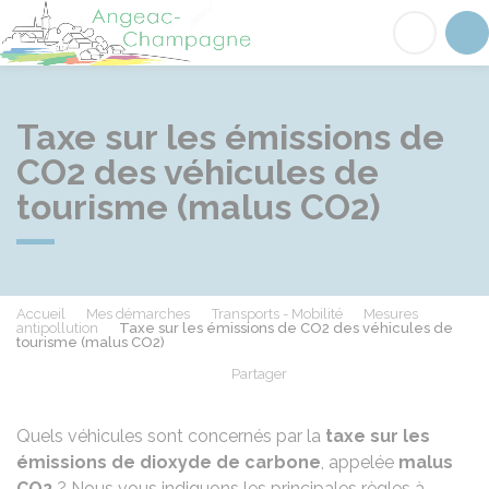
Angeac-Champagne
Acc
Taxe sur les émissions de
CO2 des véhicules de
tourisme (malus CO2)
Accueil
Mes démarches
Transports - Mobilité
Mesures
antipollution
Taxe sur les émissions de CO2 des véhicules de
tourisme (malus CO2)
Partager
Partager sur Facebook
Partager sur X - Twit
Partager sur
Par
Quels véhicules sont concernés par la
taxe sur les
émissions de dioxyde de carbone
, appelée
malus
CO2
? Nous vous indiquons les principales règles à