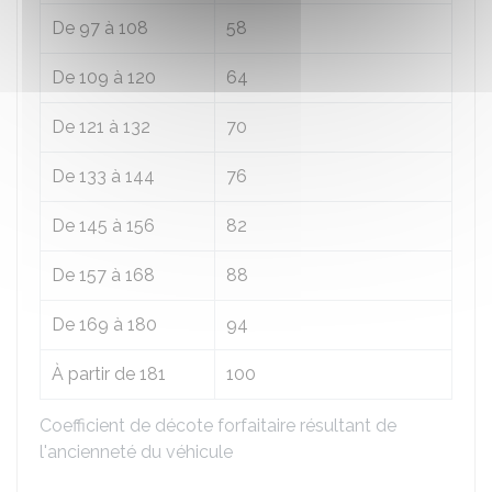
De 97 à 108
58
De 109 à 120
64
De 121 à 132
70
De 133 à 144
76
De 145 à 156
82
De 157 à 168
88
De 169 à 180
94
À partir de 181
100
Coefficient de décote forfaitaire résultant de
l'ancienneté du véhicule