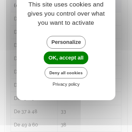
This site uses cookies and
(en mois)
(en pourcentage)
gives you control over what
De 1 à 3
3
you want to activate
De 4 à 6
6
Personalize
De 7 à 9
9
OK, accept all
De 10 à 12
12
De 13 à 18
16
Deny all cookies
Privacy policy
De 19 à 24
20
De 25 à 36
28
De 37 à 48
33
De 49 à 60
38