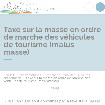
Angeac-Champagne
Acc
Taxe sur la masse en ordre
de marche des véhicules
de tourisme (malus
masse)
Accueil
Mes démarches
Transports - Mobilité
Mesures
antipollution
Taxe sur la masse en ordre de marche des
véhicules de tourisme (malus masse)
Partager
Partager sur Facebook
Partager sur X - Twit
Partager sur
Par
Quels véhicules sont concernés par la taxe sur la
masse