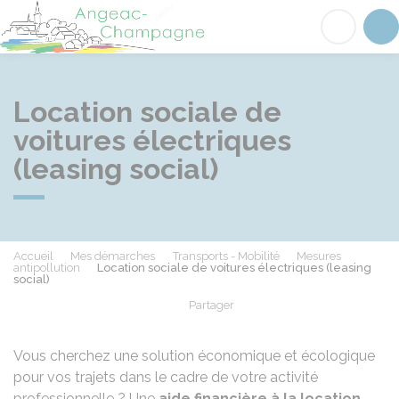
Angeac-Champagne
Acc
Location sociale de
voitures électriques
(leasing social)
Accueil
Mes démarches
Transports - Mobilité
Mesures
antipollution
Location sociale de voitures électriques (leasing
social)
Partager
Partager sur Facebook
Partager sur X - Twit
Partager sur
Par
Vous cherchez une solution économique et écologique
pour vos trajets dans le cadre de votre activité
professionnelle ? Une
aide financière à la location