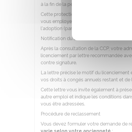
à la fin de la période 10 semaines suivant 
Cette protection ne s'applique pas si l'adm
vous employer pour un motif autre que la
l'adoption (par exemple pour une faute disc
Notification du licenciement
Après la consultation de la CCP, votre a
licenciement par lettre recommandée ave
contre signature.
La lettre précise le motif du licenciement e
vos droits à congés annuels restant et de 
Cette lettre vous invite également à prés
autre emploi et indique les conditions dan
vous être adressées.
Procédure de reclassement
Vous devez formuler votre demande de re
varie selon votre ancienneté
: