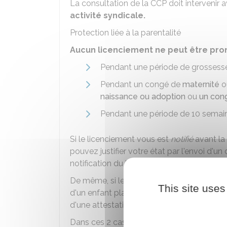
La consultation de la CCP doit intervenir a
activité syndicale.
Protection liée à la parentalité
Aucun licenciement ne peut être pr
Pendant une période de grosses
Pendant un congé de
maternité
o
naissance ou adoption
ou
un cong
Pendant une période de 10 semain
Si le licenciement vous est
notifié
avant la
pouvez justifier votre état par l'envoi d'un 
notification du licenciement.
De même, si le licenciement vous est notifi
This site uses
d'un enfant placé en vue de son adoption, v
d'une attestation du service de l'
Ase
dans l
Dans ces 2 cas, le licenciement est alors 