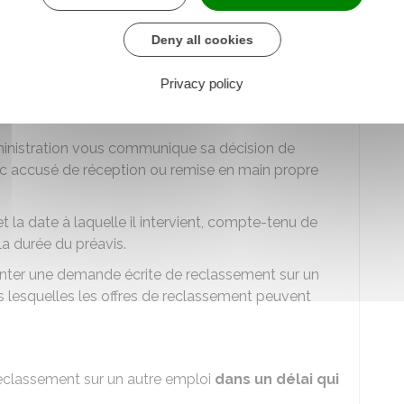
votre congé.
Deny all cookies
inistration est dans l'impossibilité de continuer à
 grossesse, l'accouchement, la naissance ou
Privacy policy
iplinaire).
dministration vous communique sa décision de
c accusé de réception ou remise en main propre
t la date à laquelle il intervient, compte-tenu de
la durée du préavis.
enter une demande écrite de reclassement sur un
s lesquelles les offres de reclassement peuvent
classement sur un autre emploi
dans un délai qui