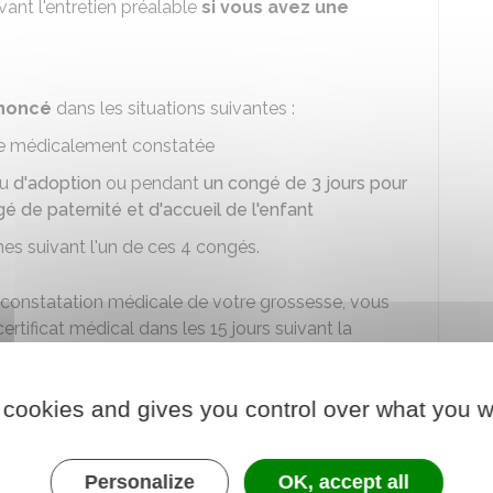
vant l'entretien préalable
si vous avez une
ononcé
dans les situations suivantes :
se médicalement constatée
u
d'adoption
ou pendant
un congé de 3 jours pour
é de paternité et d'accueil de l'enfant
es suivant l'un de ces 4 congés.
 constatation médicale de votre grossesse, vous
certificat médical dans les 15 jours suivant la
é dans les 15 jours précédant l'arrivée à votre foyer
 cookies and gives you control over what you w
ous pouvez justifier votre situation par l'envoi
es 15 jours suivant la notification du licenciement.
Personalize
OK, accept all
annulé. La procédure de licenciement sera relancée