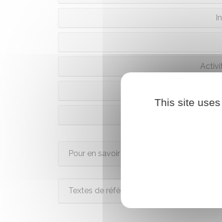
I
Activ
Statu
This site uses
Au
Pour en savoir plus
Textes de référence