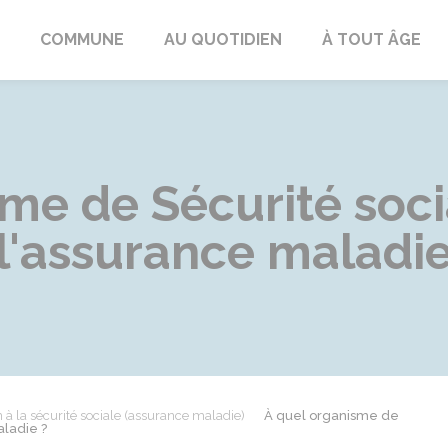
ngeac-Champagne
COMMUNE
AU QUOTIDIEN
À TOUT ÂGE
me de Sécurité soci
l'assurance maladie
on à la sécurité sociale (assurance maladie)
À quel organisme de
aladie ?