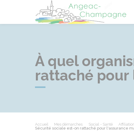
A
À quel organis
rattaché pour 
Accueil
Mes démarches
Social - Santé
Affiliati
Sécurité sociale est-on rattaché pour l'assurance m