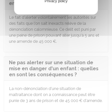
Privacy policy
en sont les conséquences ?
Le fait d'alerter volontairement les autorités sur
des faits que l'on sait inexacts relève de la
dénonciation calomnieuse. Ce délit est puni par
une peine de prison pouvant aller jusqu'à 5 ans et
une amende de
45 000 €
.
Ne pas alerter sur une situation de
mise en danger d'un enfant : quelles
en sont les conséquences ?
La non-dénonciation d'une situation de
maltraitance dont on a connaissance peut être
punie de 3 ans de prison et de
45 000 €
d'amende.