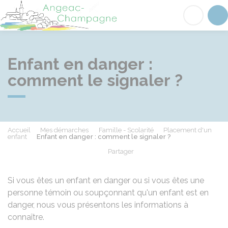
Angeac-Champagne
Acc
Enfant en danger :
comment le signaler ?
Accueil
Mes démarches
Famille - Scolarité
Placement d'un
enfant
Enfant en danger : comment le signaler ?
Partager
Partager sur Facebook
Partager sur X - Twit
Partager sur
Par
Si vous êtes un enfant en danger ou si vous êtes une
personne témoin ou soupçonnant qu'un enfant est en
danger, nous vous présentons les informations à
connaître.