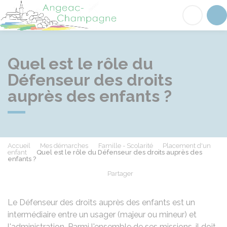
Angeac-Champagne
Acc
Quel est le rôle du
Défenseur des droits
auprès des enfants ?
Accueil
Mes démarches
Famille - Scolarité
Placement d'un
enfant
Quel est le rôle du Défenseur des droits auprès des
enfants ?
Partager
Partager sur Facebook
Partager sur X - Twit
Partager sur
Par
Le Défenseur des droits auprès des enfants est un
intermédiaire entre un usager (majeur ou mineur) et
l'administration. Parmi l'ensemble de ses missions, il doit