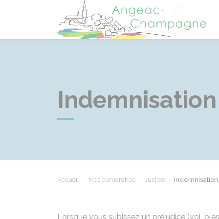
A
Indemnisation
Accueil
Mes démarches
Justice
Indemnisation
Lorsque vous subissez un préjudice (vol, ble