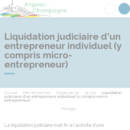
Angeac-Champagne
Acc
Liquidation judiciaire d'un
entrepreneur individuel (y
compris micro-
entrepreneur)
Accueil
Mes démarches
Étapes de vie
Je clos
Liquidation
judiciaire d'un entrepreneur individuel (y compris micro-
entrepreneur)
Partager
Partager sur Facebook
Partager sur X - Twit
Partager sur
Par
La liquidation judiciaire met fin à l'activité d'une