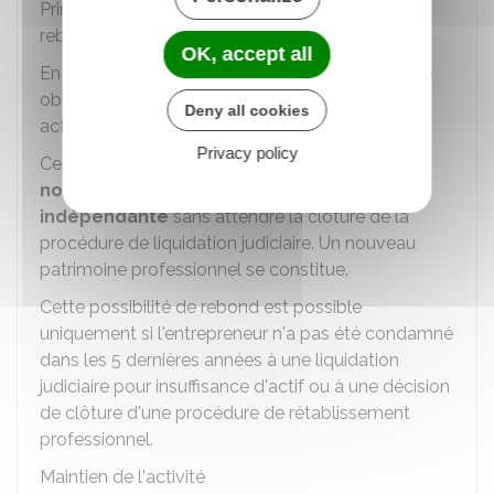
Principe de cessation d'activité et possibilité de
rebond
OK, accept all
En principe, l'ouverture d'une liquidation judiciaire
oblige l'entrepreneur individuel à cesser son
Deny all cookies
activité jusqu'à la clôture de la procédure.
Privacy policy
Cependant, l'entrepreneur
peut exercer une
nouvelle activité professionnelle
indépendante
sans attendre la clôture de la
procédure de liquidation judiciaire. Un nouveau
patrimoine professionnel se constitue.
Cette possibilité de rebond est possible
uniquement si l'entrepreneur n'a pas été condamné
dans les 5 dernières années à une liquidation
judiciaire pour insuffisance d'actif ou à une décision
de clôture d'une procédure de rétablissement
professionnel.
Maintien de l'activité