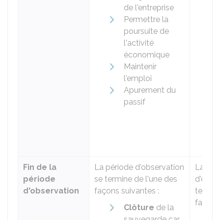
de l'entreprise
Permettre la
poursuite de
l'activité
économique
Maintenir
l'emploi
Apurement du
passif
Fin de la
La période d'observation
La pér
période
se termine de l'une des
d'obse
d'observation
façons suivantes :
termin
façons
Clôture
de la
sauvegarde car