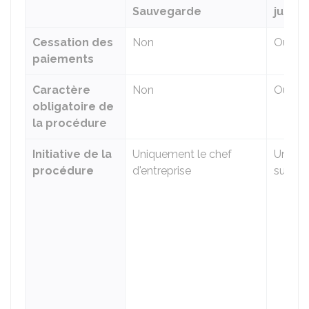
Sauvegarde
judici
Cessation des
Non
Oui
paiements
Caractère
Non
Oui
obligatoire de
la procédure
Initiative de la
Uniquement le chef
Une de
procédure
d'entreprise
suivant