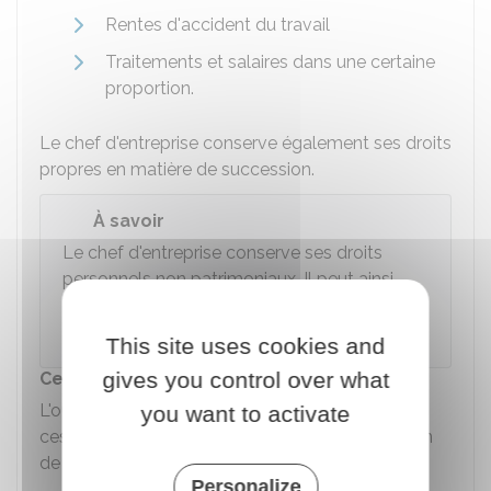
Rentes d'accident du travail
Traitements et salaires dans une certaine
proportion.
Le chef d'entreprise conserve également ses droits
propres en matière de succession.
À savoir
Le chef d'entreprise conserve ses droits
personnels non patrimoniaux. Il peut ainsi
librement contracter un mariage, divorcer ou
encore voter.
This site uses cookies and
gives you control over what
Cessation d'activité de l'entreprise
L'ouverture de la liquidation judiciaire entraine la
you want to activate
cessation de l'activité de l'entreprise. Un maintien
de l'activité est parfois autorisé.
Personalize