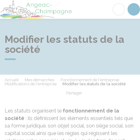
Angeac-Champagne
Acc
Modifier les statuts de la
société
Accueil
Mes démarches
Fonctionnement de l'entreprise
Modifications de l'entreprise
Modifier les statuts de la société
Partager
Partager sur Facebook
Partager sur X - Twit
Partager sur
Par
Les statuts organisent le
fonctionnement de la
société
: ils définissent les éléments essentiels tels que
sa forme juridique, son objet social, son siège social, son
capital social ainsi que les règles qui régissent les