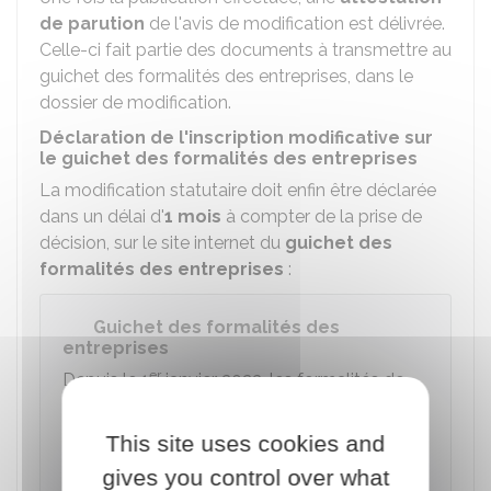
de parution
de l'avis de modification est délivrée.
Celle-ci fait partie des documents à transmettre au
guichet des formalités des entreprises, dans le
dossier de modification.
Déclaration de l'inscription modificative sur
le guichet des formalités des entreprises
La modification statutaire doit enfin être déclarée
dans un délai d'
1 mois
à compter de la prise de
décision, sur le site internet du
guichet des
formalités des entreprises
:
Guichet des formalités des
entreprises
er
Depuis le 1
janvier 2023, les formalités de
création, de modification et de cessation
d'activité doivent être réalisées en ligne sur le
This site uses cookies and
guichet des formalités des entreprises
.
gives you control over what
Ce "
guichet unique
" remplace les centres de