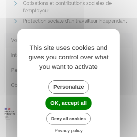
Cotisations et contributions sociales de
l'employeur
Protection sociale d'un travailleur indépendant
Voir aussi
This site uses cookies and
Intéressement
gives you control over what
you want to activate
Participation
Obligations d'affichage dans l'entreprise
Personalize
OK, accept all
Deny all cookies
Privacy policy