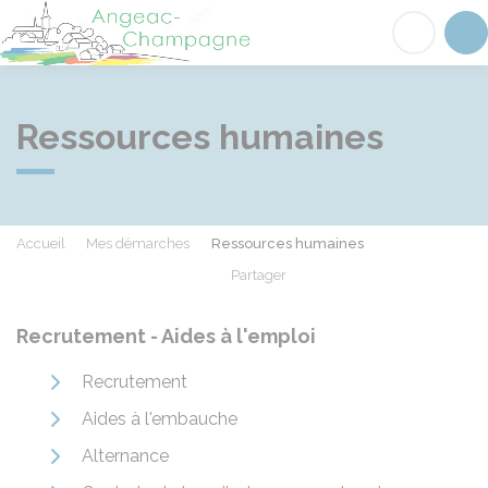
Angeac-Champagne
Acc
Ressources humaines
Accueil
Mes démarches
Ressources humaines
Partager
Partager sur Facebook
Partager sur X - Twit
Partager sur
Par
Recrutement - Aides à l'emploi
Recrutement
Aides à l'embauche
Alternance