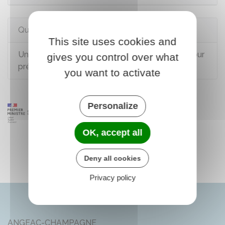
Questions ? Réponses !
This site uses cookies and
Un salarié du secteur privé peut-il s'absenter pour
gives you control over what
préparer et passer un examen ?
you want to activate
Personalize
OK, accept all
Deny all cookies
Privacy policy
ANGEAC-CHAMPAGNE