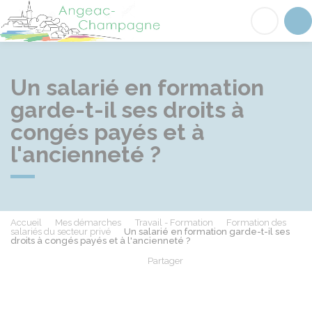
Angeac-Champagne
Acc
Un salarié en formation
garde-t-il ses droits à
congés payés et à
l'ancienneté ?
Accueil
Mes démarches
Travail - Formation
Formation des
salariés du secteur privé
Un salarié en formation garde-t-il ses
droits à congés payés et à l'ancienneté ?
Partager
Partager sur Facebook
Partager sur X - Twit
Partager sur
Par