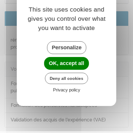
This site uses cookies and
gives you control over what
Services en ligne et formulaires
you want to activate
Demande d'admission au bénéfice des
rémunérations des stagiaires de la formation
professionnelle
Personalize
OK, accept all
Voir aussi
Deny all cookies
Formation professionnelle dans la fonction
Privacy policy
publique
Formation des personnes handicapées
Validation des acquis de l'expérience (VAE)