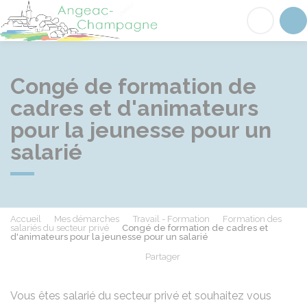
Angeac-Champagne
Acc
Congé de formation de
cadres et d'animateurs
pour la jeunesse pour un
salarié
Accueil
Mes démarches
Travail - Formation
Formation des
salariés du secteur privé
Congé de formation de cadres et
d'animateurs pour la jeunesse pour un salarié
Partager
Partager sur Facebook
Partager sur X - Twit
Partager sur
Par
Vous êtes salarié du secteur privé et souhaitez vous