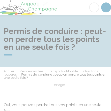
Angeac-Champagne
Acc
Permis de conduire : peut-
on perdre tous les points
en une seule fois ?
Accueil
Mes démarches
Transports - Mobilité
Infractions
routières
Permis de conduire : peut-on perdre tous les points en
une seule fois ?
Partager
Partager sur Facebook
Partager sur X - Twit
Partager sur
Par
Oui, vous pouvez perdre tous vos points en une seule
fois.