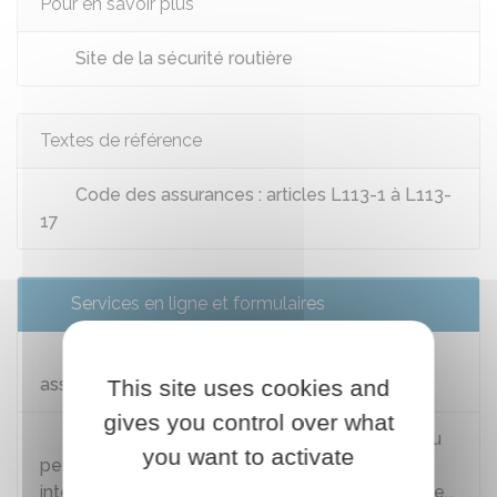
Pour en savoir plus
Site de la sécurité routière
Textes de référence
Code des assurances : articles L113-1 à L113-
17
Services en ligne et formulaires
Déclarer une modification de risque à son
assureur
This site uses cookies and
gives you control over what
Consulter et télécharger les informations du
you want to activate
permis de conduire : solde de points, relevé
intégral, attestation de droit à conduire sécurisée...