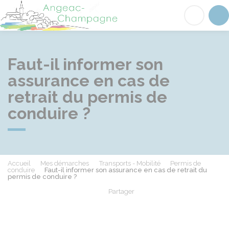
Angeac-Champagne
Acc
Faut-il informer son
assurance en cas de
retrait du permis de
conduire ?
Accueil
Mes démarches
Transports - Mobilité
Permis de
conduire
Faut-il informer son assurance en cas de retrait du
permis de conduire ?
Partager
Partager sur Facebook
Partager sur X - Twit
Partager sur
Par