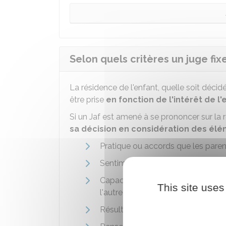
Selon quels critères un juge fix
La résidence de l'enfant, quelle soit décid
être prise
en fonction de l'intérêt de l'
Si un
Jaf
est amené à se prononcer sur la ré
sa décision en considération des élé
Pratique ou accords que les paren
Sentiments exprimés par l'enfant 
Capacité de chacun des parents à 
This site uses
l'autre parent
Résultat des expertises éventuel