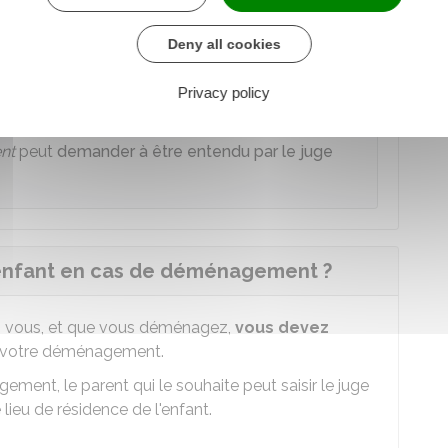
tuelle enquête sociale
 ou psychologiques, exercées par un parent sur
Deny all cookies
Privacy policy
nt
peut
demander à être entendu par le juge
 enfant en cas de déménagement ?
ez vous, et que vous déménagez,
vous devez
votre déménagement.
ement, le parent qui le souhaite peut saisir le juge
e lieu de résidence de l'enfant.