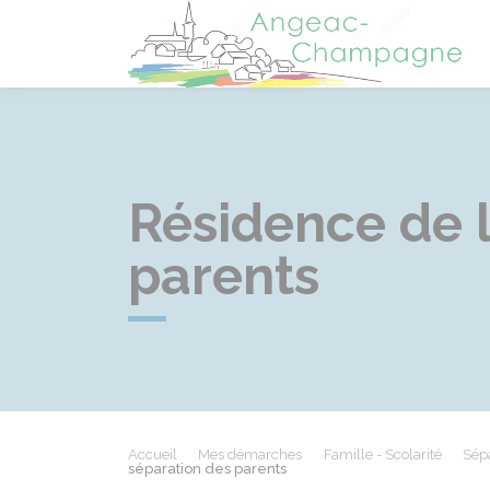
A
Résidence de l
parents
Accueil
Mes démarches
Famille - Scolarité
Sépa
séparation des parents