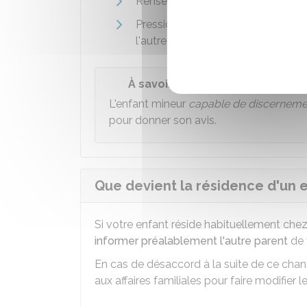
Renseignements issues d'une éven
Pressions ou violences, physiques
l'autre parent.
À savoir
L'enfant mineur
capable de discerneme
pour donner son avis.
Que devient la résidence d'un
Si votre enfant réside habituellement ch
informer préalablement l'autre parent
de 
En cas de désaccord à la suite de ce chang
aux affaires familiales pour faire modifier l