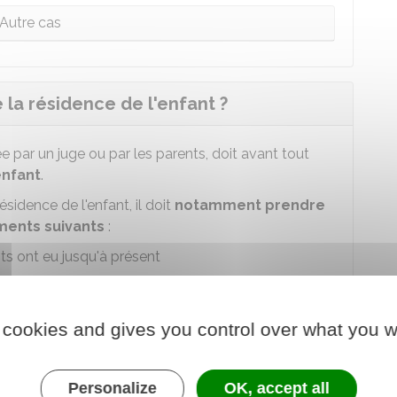
Autre cas
e la résidence de l'enfant ?
ée par un juge ou par les parents, doit avant tout
enfant
.
sidence de l'enfant, il doit
notamment prendre
ments suivants
:
ts ont eu jusqu'à présent
mineur lors de son éventuelle audition
assumer ses devoirs et respecter les droits de
 cookies and gives you control over what you w
lement effectuées
Personalize
OK, accept all